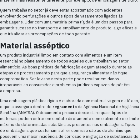
material mais resistente diferente, por exemplo, de embalagens de vidro.
Quem trabalha no setor já deve estar acostumado com acidentes
envolvendo perfurações e outros tipos de vazamentos ligados às
embalagens. Lidar com uma matéria-prima rígida é um dos passos para
garantir sucesso no transporte e empilhamento do produto, algo eficaz e
que irá aliviar as preocupações de todo gerente.
Material asséptico
Um produto industrial limpo em contato com alimentos é um item
essencial no planejamento de todos aqueles que trabalham no setor
alimentício. As boas práticas de fabricação exigem atenção durante as
etapas de processamento para que a segurança alimentar não fique
comprometida. Ser leviano nesta parte pode resultar em danos
irreparáveis ao consumidor e problemas jurídicos capazes de pôr fim
à empresa.
Uma embalagem plástica rígida é elaborada com material virgem e atóxico,
o que a assegura dentro do
regramento
da Agência Nacional de Vigilância
Sanitária (ANVISA). O documento procura deixar claro quais tipos de
materiais podem entrar em contato diretamente com o alimento e o limite
máximo de determinadas substâncias presentes nas embalagens. Tipos
de embalagens que costumam sofrer com isso são as de alumínio que
possuem uma maior incidência de corrosão e migração de substâncias do