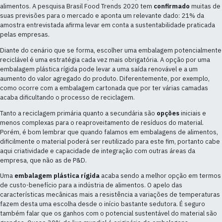
alimentos. A pesquisa Brasil Food Trends 2020 tem
confirmado
muitas de
suas previsões para o mercado e aponta um relevante dado: 21% da
amostra entrevistada afirma levar em conta a sustentabilidade praticada
pelas empresas.
Diante do cenário que se forma, escolher uma embalagem potencialmente
reciclável é uma estratégia cada vez mais obrigatória. A opção por uma
embalagem plástica rígida pode levar a uma saída renovável e a um
aumento do valor agregado do produto. Diferentemente, por exemplo,
como ocorre com a embalagem cartonada que por ter várias camadas
acaba dificultando o processo de reciclagem.
Tanto a reciclagem primária quanto a secundária são
opções
iniciais e
menos complexas para o reaproveitamento de resíduos do material.
Porém, é bom lembrar que quando falamos em embalagens de alimentos,
dificilmente o material poderá ser reutilizado para este fim, portanto cabe
aqui criatividade e capacidade de integração com outras áreas da
empresa, que não as de P&D.
Uma
embalagem plástica rígida
acaba sendo a melhor opção em termos
de custo-benefício para a indústria de alimentos. O apelo das
características mecânicas mais a resistência a variações de temperaturas
fazem desta uma escolha desde o início bastante sedutora. É seguro
também falar que os ganhos com o potencial sustentável do material são