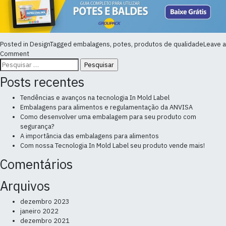
Posted in
Design
Tagged
embalagens
,
potes
,
produtos de qualidade
Leave a
on
Comment
Pesquisar
O
por:
design
Posts recentes
de
embalagem
Tendências e avanços na tecnologia In Mold Label
e
Embalagens para alimentos e regulamentação da ANVISA
a
Como desenvolver uma embalagem para seu produto com
percepção
segurança?
da
A importância das embalagens para alimentos
qualidade
Com nossa Tecnologia In Mold Label seu produto vende mais!
Comentários
Arquivos
dezembro 2023
janeiro 2022
dezembro 2021