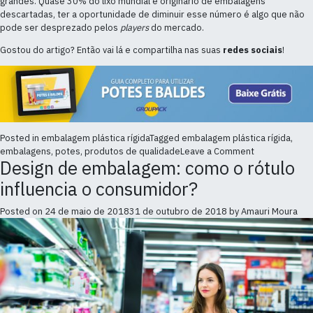
grandes. Quase 30% do lixo mundial é originário de embalagens
descartadas, ter a oportunidade de diminuir esse número é algo que não
pode ser desprezado pelos
players
do mercado.
Gostou do artigo? Então vai lá e compartilha nas suas
redes sociais
!
Posted in
embalagem plástica rígida
Tagged
embalagem plástica rígida
,
on
embalagens
,
potes
,
produtos de qualidade
Leave a Comment
Design de embalagem: como o rótulo
Quais
as
influencia o consumidor?
vantagens
da
Posted on
24 de maio de 2018
31 de outubro de 2018
by
Amauri Moura
embalagem
plástica
rígida
na
produção
de
alimentos?