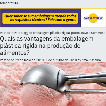
temperatura.
Posted in
Potes
Tagged
embalagem plástica rígida
,
potes
Leave a Comment
Quais as vantagens da embalagem
plástica rígida na produção de
alimentos?
Posted on
29 de maio de 2018
31 de outubro de 2018
by
Amauri Moura
r