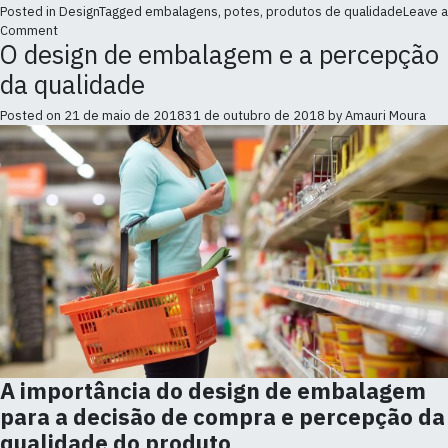
Posted in
Design
Tagged
embalagens
,
potes
,
produtos de qualidade
Leave a
on
Comment
O design de embalagem e a percepção
Design
de
da qualidade
embalagem:
como
Posted on
21 de maio de 2018
31 de outubro de 2018
by
Amauri Moura
o
rótulo
influencia
o
consumidor?
A importância do design de embalagem
para a decisão de compra e percepção da
qualidade do produto