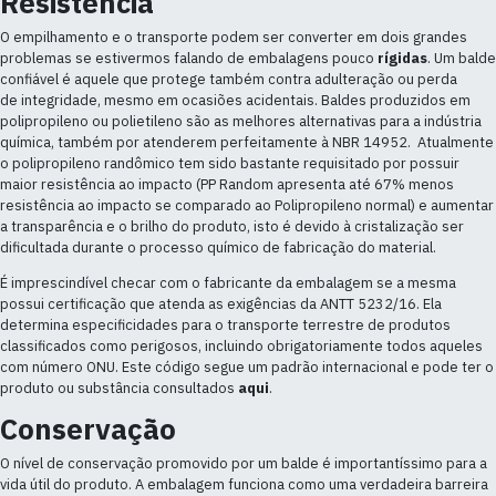
Resistência
O empilhamento e o transporte podem ser converter em dois grandes
problemas se estivermos falando de embalagens pouco
rígidas
. Um balde
confiável é aquele que protege também contra adulteração ou perda
de integridade, mesmo em ocasiões acidentais. Baldes produzidos em
polipropileno ou polietileno são as melhores alternativas para a indústria
química, também por atenderem perfeitamente à NBR 14952. Atualmente
o polipropileno randômico tem sido bastante requisitado por possuir
maior resistência ao impacto (PP Random apresenta até 67% menos
resistência ao impacto se comparado ao Polipropileno normal) e aumentar
a transparência e o brilho do produto, isto é devido à cristalização ser
dificultada durante o processo químico de fabricação do material.
É imprescindível checar com o fabricante da embalagem se a mesma
possui certificação que atenda as exigências da ANTT 5232/16. Ela
determina especificidades para o transporte terrestre de produtos
classificados como perigosos, incluindo obrigatoriamente todos aqueles
com número ONU. Este código segue um padrão internacional e pode ter o
produto ou substância consultados
aqui
.
Conservação
O nível de conservação promovido por um balde é importantíssimo para a
vida útil do produto. A embalagem funciona como uma verdadeira barreira