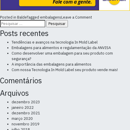
on
Posted in
Balde
Tagged
embalagens
Leave a Comment
Pesquisar
O
por:
que
Posts recentes
devo
saber
Tendências e avanços na tecnologia In Mold Label
antes
Embalagens para alimentos e regulamentação da ANVISA
de
Como desenvolver uma embalagem para seu produto com
optar
segurança?
pelo
A importância das embalagens para alimentos
balde
Com nossa Tecnologia In Mold Label seu produto vende mais!
como
embalagem
Comentários
na
indústria
Arquivos
química?
dezembro 2023
janeiro 2022
dezembro 2021
março 2020
novembro 2019
julho 2018