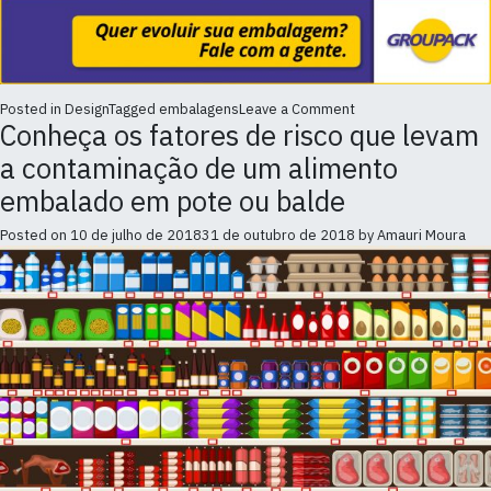
on
Posted in
Design
Tagged
embalagens
Leave a Comment
Conheça os fatores de risco que levam
Árvore
de
a contaminação de um alimento
decisão
do
embalado em pote ou balde
consumidor:
qual
Posted on
10 de julho de 2018
31 de outubro de 2018
by
Amauri Moura
o
papel
da
embalagem?