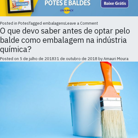
on
Posted in
Potes
Tagged
embalagens
Leave a Comment
O que devo saber antes de optar pelo
Conheça
os
balde como embalagem na indústria
fatores
de
química?
risco
que
Posted on
5 de julho de 2018
31 de outubro de 2018
by
Amauri Moura
levam
a
contaminação
de
um
alimento
embalado
em
pote
ou
balde