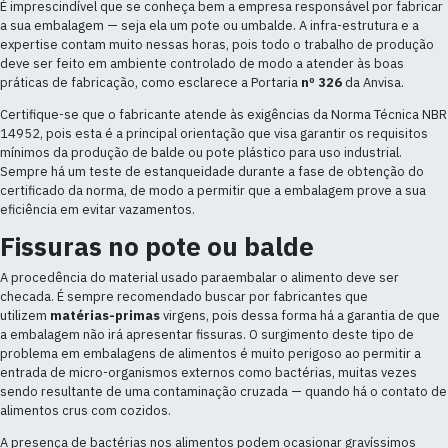
É imprescindível que se conheça bem a empresa responsável por fabricar
a sua embalagem — seja ela um pote ou umbalde. A infra-estrutura e a
expertise contam muito nessas horas, pois todo o trabalho de produção
deve ser feito em ambiente controlado de modo a atender às boas
práticas de fabricação, como esclarece a Portaria
nº 326
da Anvisa.
Certifique-se que o fabricante atende às exigências da Norma Técnica NBR
14952, pois esta é a principal orientação que visa garantir os requisitos
mínimos da produção de balde ou pote plástico para uso industrial.
Sempre há um teste de estanqueidade durante a fase de obtenção do
certificado da norma, de modo a permitir que a embalagem prove a sua
eficiência em evitar vazamentos.
Fissuras no pote ou balde
A procedência do material usado paraembalar o alimento deve ser
checada. É sempre recomendado buscar por fabricantes que
utilizem
matérias-primas
virgens, pois dessa forma há a garantia de que
a embalagem não irá apresentar fissuras. O surgimento deste tipo de
problema em embalagens de alimentos é muito perigoso ao permitir a
entrada de micro-organismos externos como bactérias, muitas vezes
sendo resultante de uma contaminação cruzada — quando há o contato de
alimentos crus com cozidos.
A presença de bactérias nos alimentos podem ocasionar gravíssimos