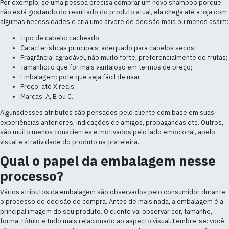
Por exemplo, se uma pessoa precisa comprar um novo shampoo porque
não está gostando do resultado do produto atual, ela chega até a loja com
algumas necessidades e cria uma árvore de decisão mais ou menos assim:
Tipo de cabelo: cacheado;
Características principais: adequado para cabelos secos;
Fragrância: agradável, não muito forte, preferencialmente de frutas;
Tamanho: o que for mais vantajoso em termos de preço;
Embalagem: pote que seja fácil de usar;
Preço: até X reais;
Marcas: A, B ou C.
Algunsdesses atributos são pensados pelo cliente com base em suas
experiências anteriores, indicações de amigos, propagandas etc. Outros,
são muito menos conscientes e motivados pelo lado emocional, apelo
visual e atratividade do produto na prateleira.
Qual o papel da embalagem nesse
processo?
Vários atributos da embalagem são observados pelo consumidor durante
o processo de decisão de compra. Antes de mais nada, a embalagem é a
principal imagem do seu produto. O cliente vai observar cor, tamanho,
forma, rótulo e tudo mais relacionado ao aspecto visual. Lembre-se: você