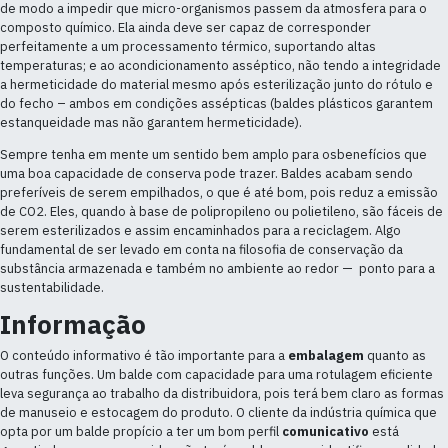
de modo a impedir que micro-organismos passem da atmosfera para o
composto químico. Ela ainda deve ser capaz de corresponder
perfeitamente a um processamento térmico, suportando altas
temperaturas; e ao acondicionamento asséptico, não tendo a integridade
a hermeticidade do material mesmo após esterilização junto do rótulo e
do fecho – ambos em condições assépticas (baldes plásticos garantem
estanqueidade mas não garantem hermeticidade).
Sempre tenha em mente um sentido bem amplo para osbenefícios que
uma boa capacidade de conserva pode trazer. Baldes acabam sendo
preferíveis de serem empilhados, o que é até bom, pois reduz a emissão
de CO2. Eles, quando à base de polipropileno ou polietileno, são fáceis de
serem esterilizados e assim encaminhados para a reciclagem. Algo
fundamental de ser levado em conta na filosofia de conservação da
substância armazenada e também no ambiente ao redor — ponto para a
sustentabilidade.
Informação
O conteúdo informativo é tão importante para a
embalagem
quanto as
outras funções. Um balde com capacidade para uma rotulagem eficiente
leva segurança ao trabalho da distribuidora, pois terá bem claro as formas
de manuseio e estocagem do produto. O cliente da indústria química que
opta por um balde propício a ter um bom perfil
comunicativo
está