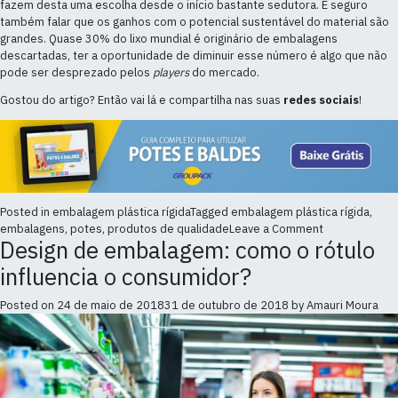
fazem desta uma escolha desde o início bastante sedutora. É seguro
também falar que os ganhos com o potencial sustentável do material são
grandes. Quase 30% do lixo mundial é originário de embalagens
descartadas, ter a oportunidade de diminuir esse número é algo que não
pode ser desprezado pelos
players
do mercado.
Gostou do artigo? Então vai lá e compartilha nas suas
redes sociais
!
Posted in
embalagem plástica rígida
Tagged
embalagem plástica rígida
,
on
embalagens
,
potes
,
produtos de qualidade
Leave a Comment
Design de embalagem: como o rótulo
Quais
as
influencia o consumidor?
vantagens
da
Posted on
24 de maio de 2018
31 de outubro de 2018
by
Amauri Moura
embalagem
plástica
rígida
na
produção
de