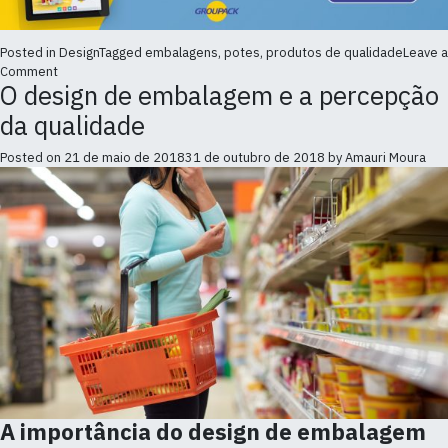
Posted in
Design
Tagged
embalagens
,
potes
,
produtos de qualidade
Leave a
on
Comment
O design de embalagem e a percepção
Design
de
da qualidade
embalagem:
como
Posted on
21 de maio de 2018
31 de outubro de 2018
by
Amauri Moura
o
rótulo
influencia
o
consumidor?
A importância do design de embalagem