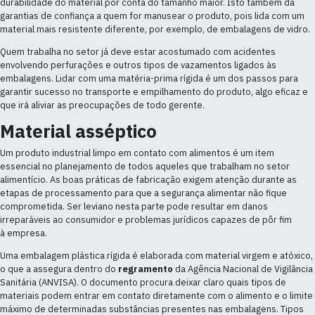
durabilidade do material por conta do tamanho maior. Isto também dá
garantias de confiança a quem for manusear o produto, pois lida com um
material mais resistente diferente, por exemplo, de embalagens de vidro.
Quem trabalha no setor já deve estar acostumado com acidentes
envolvendo perfurações e outros tipos de vazamentos ligados às
embalagens. Lidar com uma matéria-prima rígida é um dos passos para
garantir sucesso no transporte e empilhamento do produto, algo eficaz e
que irá aliviar as preocupações de todo gerente.
Material asséptico
Um produto industrial limpo em contato com alimentos é um item
essencial no planejamento de todos aqueles que trabalham no setor
alimentício. As boas práticas de fabricação exigem atenção durante as
etapas de processamento para que a segurança alimentar não fique
comprometida. Ser leviano nesta parte pode resultar em danos
irreparáveis ao consumidor e problemas jurídicos capazes de pôr fim
à empresa.
Uma embalagem plástica rígida é elaborada com material virgem e atóxico,
o que a assegura dentro do
regramento
da Agência Nacional de Vigilância
Sanitária (ANVISA). O documento procura deixar claro quais tipos de
materiais podem entrar em contato diretamente com o alimento e o limite
máximo de determinadas substâncias presentes nas embalagens. Tipos