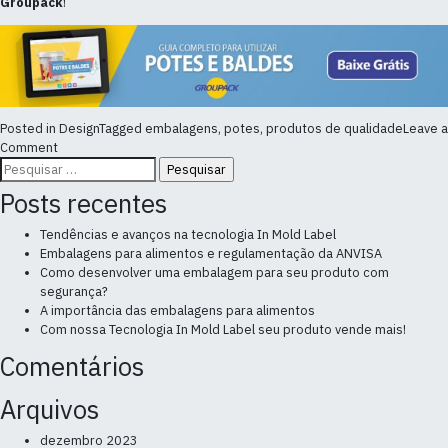
Groupack
!
Posted in
Design
Tagged
embalagens
,
potes
,
produtos de qualidade
Leave a
on
Comment
Pesquisar
O
por:
design
Posts recentes
de
embalagem
Tendências e avanços na tecnologia In Mold Label
e
Embalagens para alimentos e regulamentação da ANVISA
a
Como desenvolver uma embalagem para seu produto com
percepção
segurança?
da
A importância das embalagens para alimentos
qualidade
Com nossa Tecnologia In Mold Label seu produto vende mais!
Comentários
Arquivos
dezembro 2023