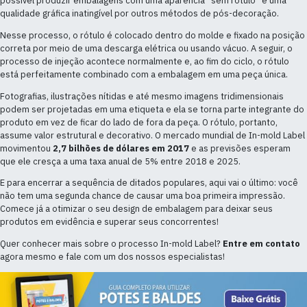
possível produzir embalagens com uma aparência “sem rótulo” e uma
qualidade gráfica inatingível por outros métodos de pós-decoração.
Nesse processo, o rótulo é colocado dentro do molde e fixado na posição
correta por meio de uma descarga elétrica ou usando vácuo. A seguir, o
processo de injeção acontece normalmente e, ao fim do ciclo, o rótulo
está perfeitamente combinado com a embalagem em uma peça única.
Fotografias, ilustrações nítidas e até mesmo imagens tridimensionais
podem ser projetadas em uma etiqueta e ela se torna parte integrante do
produto em vez de ficar do lado de fora da peça. O rótulo, portanto,
assume valor estrutural e decorativo. O mercado mundial de In-mold Label
movimentou
2,7 bilhões de dólares em 2017
e as previsões esperam
que ele cresça a uma taxa anual de 5% entre 2018 e 2025.
E para encerrar a sequência de ditados populares, aqui vai o último: você
não tem uma segunda chance de causar uma boa primeira impressão.
Comece já a otimizar o seu design de embalagem para deixar seus
produtos em evidência e superar seus concorrentes!
Quer conhecer mais sobre o processo In-mold Label?
Entre em contato
agora mesmo e fale com um dos nossos especialistas!